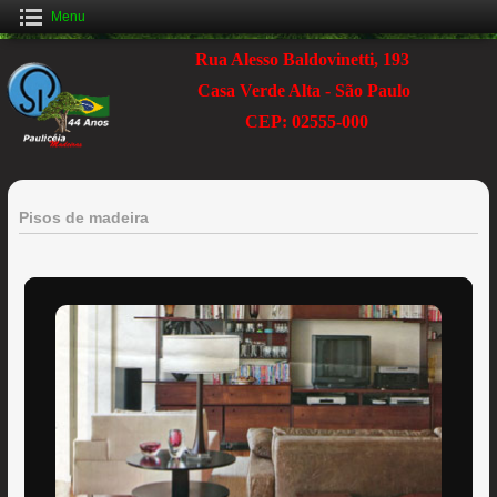
Menu
Rua Alesso Baldovinetti, 193
Casa Verde Alta - São Paulo
CEP: 02555-000
Pisos de madeira