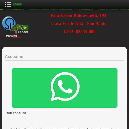
Menu
Rua Alesso Baldovinetti, 193
Casa Verde Alta - São Paulo
CEP: 02555-000
Assoalho
sob consulta