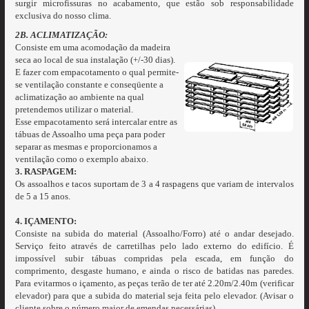
surgir microfissuras no acabamento, que estão sob responsabilidade
exclusiva do nosso clima.
2B. ACLIMATIZAÇÃO:
Consiste em uma acomodação da madeira
seca ao local de sua instalação (+/-30 dias).
E fazer com empacotamento o qual permite-
se ventilação constante e conseqüente a
aclimatização ao ambiente na qual
pretendemos utilizar o material.
Esse empacotamento será intercalar entre as
tábuas de Assoalho uma peça para poder
separar as mesmas e proporcionamos a
ventilação como o exemplo abaixo.
3. RASPAGEM:
Os assoalhos e tacos suportam de 3 a 4 raspagens que variam de intervalos
de 5 a 15 anos.
4. IÇAMENTO:
Consiste na subida do material (Assoalho/Forro) até o andar desejado.
Serviço feito através de carretilhas pelo lado externo do edifício. É
impossível subir tábuas compridas pela escada, em função do
comprimento, desgaste humano, e ainda o risco de batidas nas paredes.
Para evitarmos o içamento, as peças terão de ter até 2.20m/2.40m (verificar
elevador) para que a subida do material seja feita pelo elevador. (Avisar o
cliente sobre o número maior de emendas necessárias).