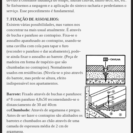
devido a constante mudança do tempo, muitas chuvas, muito seco, sol, etc.
Se fizéssemos a raspagem e a aplicação do sinteco racharia e perderíamos o
serviço. Esse procedimento é fundamental.
7. FIXAÇÃO DE ASSOALHOS:
Existem várias possibilidades, mas vamos nos
concentrar na mais usual atualmente. É através
de bucha e parafuso ao contrapiso. Fixa-se o
assoalho aparafusado ao contrapiso, usando-se
uma cavilha com cola para tapar o furo
(esconder o parafuso e dar acabamento), pode-
se ainda fixar o assoalho ao barrote. (Peça de
madeira em forma de trapézio que são
chumbadas no contrapiso). Normalmente
usados em residências. (Nivela-se o piso através
do barrote, mas perde-se altura, efeito
indispensável nos apartamentos.
Barrote:
Fixado através de buchas e parafusos:
nº 8 com parafuso 4,8x50 recomendando-se o
distanciamento de 30 até 40cm
ou
Chumbado:
Através de argamassa e pregos.
Antes de ser fazer o contrapiso são alinhados os
barrotes e chumbados ao chão através de uma
camada de espessura média de 2 cm de
argamassa.