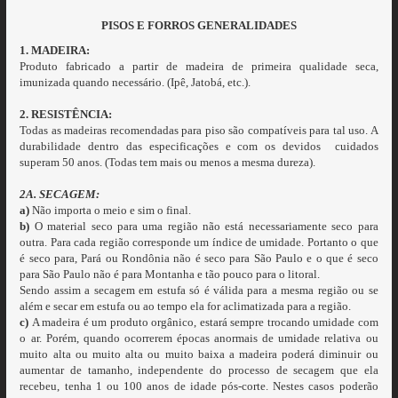
PISOS E FORROS GENERALIDADES
1. MADEIRA:
Produto fabricado a partir de madeira de primeira qualidade seca,
imunizada quando necessário. (Ipê, Jatobá, etc.).
2. RESISTÊNCIA:
Todas as madeiras recomendadas para piso são compatíveis para tal uso. A
durabilidade dentro das especificações e com os devidos cuidados
superam 50 anos. (Todas tem mais ou menos a mesma dureza).
2A. SECAGEM:
a)
Não importa o meio e sim o final.
b)
O material seco para uma região não está necessariamente seco para
outra. Para cada região corresponde um índice de umidade. Portanto o que
é seco para, Pará ou Rondônia não é seco para São Paulo e o que é seco
para São Paulo não é para Montanha e tão pouco para o litoral.
Sendo assim a secagem em estufa só é válida para a mesma região ou se
além e secar em estufa ou ao tempo ela for aclimatizada para a região.
c)
A madeira é um produto orgânico, estará sempre trocando umidade com
o ar. Porém, quando ocorrerem épocas anormais de umidade relativa ou
muito alta ou muito alta ou muito baixa a madeira poderá diminuir ou
aumentar de tamanho, independente do processo de secagem que ela
recebeu, tenha 1 ou 100 anos de idade pós-corte. Nestes casos poderão