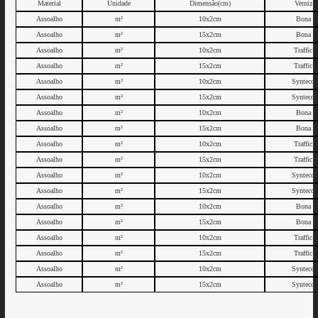
Material
Unidade
Dimensão(cm)
Verniz
Assoalho
m²
10x2cm
Bona
Assoalho
m²
15x2cm
Bona
Assoalho
m²
10x2cm
Traffic
Assoalho
m²
15x2cm
Traffic
Assoalho
m²
10x2cm
Synteco
Assoalho
m²
15x2cm
Synteco
Assoalho
m²
10x2cm
Bona
Assoalho
m²
15x2cm
Bona
Assoalho
m²
10x2cm
Traffic
Assoalho
m²
15x2cm
Traffic
Assoalho
m²
10x2cm
Synteco
Assoalho
m²
15x2cm
Synteco
Assoalho
m²
10x2cm
Bona
Assoalho
m²
15x2cm
Bona
Assoalho
m²
10x2cm
Traffic
Assoalho
m²
15x2cm
Traffic
Assoalho
m²
10x2cm
Synteco
Assoalho
m²
15x2cm
Synteco