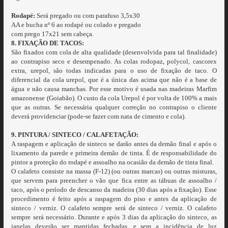
Rodapé:
Será pregado ou com parafuso 3,5x30
AA e bucha nº 6 ao rodapé ou colado e pregado
com prego 17x21 sem cabeça.
8. FIXAÇÃO DE TACOS:
São fixados com cola de alta qualidade (desenvolvida para tal finalidade)
ao contrapiso seco e desempenado. As colas rodopaz, polycol, cascorex
extra, urepol, são todas indicadas para o uso de fixação de taco. O
diferencial da cola urepol, que é a única das acima que não é a base de
água e não causa manchas. Por esse motivo é usada nas madeiras Marfim
amazonense (Goiabão). O custo da cola Urepol é por volta de 100% a mais
que as outras. Se necessária qualquer correção no contrapiso o cliente
deverá providenciar (pode-se fazer com nata de cimento e cola).
9. PINTURA / SINTECO / CALAFETAÇÃO:
A raspagem e aplicação de sinteco se darão antes da demão final e após o
lixamento da parede e primeira demão de tinta. É de responsabilidade do
pintor a proteção do rodapé e assoalho na ocasião da demão de tinta final.
O calafeto consiste na massa (F-12) (ou outras marcas) ou outras misturas,
que servem para preencher o vão que fica entre as tábuas de assoalho /
taco, após o período de descanso da madeira (30 dias após a fixação). Esse
procedimento é feito após a raspagem do piso e antes da aplicação de
sinteco / verniz. O calafeto sempre será de sinteco / verniz. O calafeto
sempre será necessário. Durante e após 3 dias da aplicação do sinteco, as
janelas deverão ser mantidas fechadas, e sem a incidência de luz