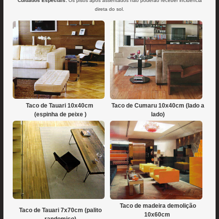
Cuidados Especiais:
Os pisos após assentados não poderão receber incidência
direta do sol.
Taco de Tauari 10x40cm
Taco de Cumaru 10x40cm (lado a
(espinha de peixe )
lado)
Taco de madeira demolição
Taco de Tauari 7x70cm (palito
10x60cm