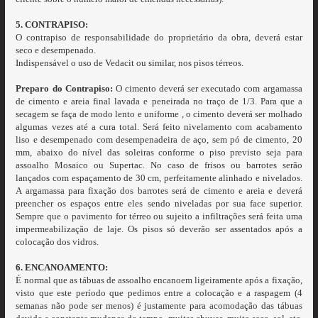
5. CONTRAPISO:
O contrapiso de responsabilidade do proprietário da obra, deverá estar
seco e desempenado.
Indispensável o uso de Vedacit ou similar, nos pisos térreos.
Preparo do Contrapiso:
O cimento deverá ser executado com argamassa
de cimento e areia final lavada e peneirada no traço de 1/3. Para que a
secagem se faça de modo lento e uniforme , o cimento deverá ser molhado
algumas vezes até a cura total. Será feito nivelamento com acabamento
liso e desempenado com desempenadeira de aço, sem pó de cimento, 20
mm, abaixo do nível das soleiras conforme o piso previsto seja para
assoalho Mosaico ou Supertac. No caso de frisos ou barrotes serão
lançados com espaçamento de 30 cm, perfeitamente alinhado e nivelados.
A argamassa para fixação dos barrotes será de cimento e areia e deverá
preencher os espaços entre eles sendo niveladas por sua face superior.
Sempre que o pavimento for térreo ou sujeito a infiltrações será feita uma
impermeabilização de laje. Os pisos só deverão ser assentados após a
colocação dos vidros.
6. ENCANOAMENTO:
É normal que as tábuas de assoalho encanoem ligeiramente após a fixação,
visto que este período que pedimos entre a colocação e a raspagem (4
semanas não pode ser menos) é justamente para acomodação das tábuas